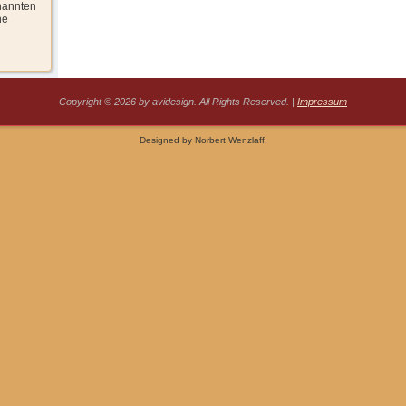
enannten
ne
Copyright © 2026 by avidesign. All Rights Reserved. |
Impressum
Designed by Norbert Wenzlaff.