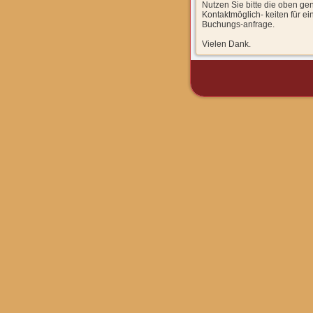
Nutzen Sie bitte die oben g
Kontaktmöglich- keiten für ei
Buchungs-anfrage.
Vielen Dank.