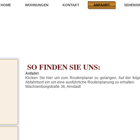
HOME
WOHNUNGEN
KONTAKT
ANFAHRT
SEHENS
t – Pension Johanna Specht
 Stadtkern von Arnstadt
SO FINDEN SIE UNS:
Anfahrt
Klicken Sie hier um zum Routenplaner zu gelangen. Auf der folg
Abfahrtsort ein um eine ausführliche Routenplanung zu erhalten.
Wachsenburgstraße 36, Arnstadt